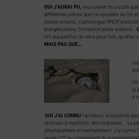
OUI J’AURAI PU,
vous parler du puzzle que j
différentes pièces que j’ai ajoutées au fur 
jeunes enfants, sophrologue RNCP, praticien
énergéticienne, formatrice petite enfance…
ont aujourd’hui du sens pour moi, qu’elles 
MAIS PAS QUE…
Le
pou
Ce 
ai 
à m
OUI J’AI CONNU
l’anorexie, la boulimie dan
entorses à répétition, des migraines… Le pas
physiquement et mentalement. J’ai connu le p
jaune (1
au classement de la procrastinatio
ère