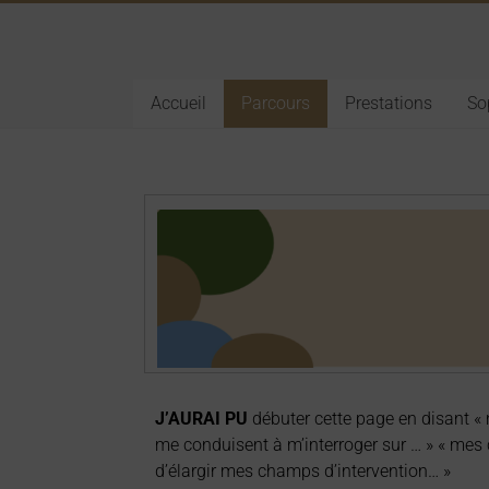
Accueil
Parcours
Prestations
So
J’AURAI PU
débuter cette page en disant « 
me conduisent à m’interroger sur … » « me
d’élargir mes champs d’intervention… »