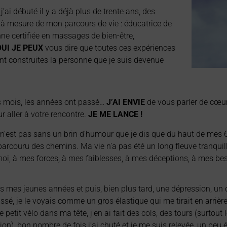
’ai débuté il y a déjà plus de trente ans, des
et à mesure de mon parcours de vie : éducatrice de
ne certifiée en massages de bien-être,
OUI JE PEUX
vous dire que toutes ces expériences
ont construites la personne que je suis devenue
s mois, les années ont passé…
J’AI ENVIE
de vous parler de cœur
r aller à votre rencontre.
JE ME LANCE !
n’est pas sans un brin d’humour que je dis que du haut de mes 
parcouru des chemins. Ma vie n’a pas été un long fleuve tranquille
oi, à mes forces, à mes faiblesses, à mes déceptions, à mes bes
s mes jeunes années et puis, bien plus tard, une dépression, un d
sé, je le voyais comme un gros élastique qui me tirait en arrière
etit vélo dans ma tête, j’en ai fait des cols, des tours (surtout l
n), bon nombre de fois j’ai chuté et je me suis relevée, un peu é