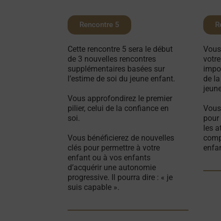
Rencontre 5
R
Cette rencontre 5 sera le début
Vous
de 3 nouvelles rencontres
votre
supplémentaires basées sur
impo
l’estime de soi du jeune enfant.
de la
jeun
Vous approfondirez le premier
pilier, celui de la confiance en
Vous 
soi.
pour 
les a
Vous bénéficierez de nouvelles
comp
clés pour permettre à votre
enfan
enfant ou à vos enfants
d’acquérir une autonomie
progressive. Il pourra dire : « je
suis capable ».