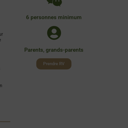
6 personnes minimum
ur
e
Parents, grands-parents
Prendre RV
s
en